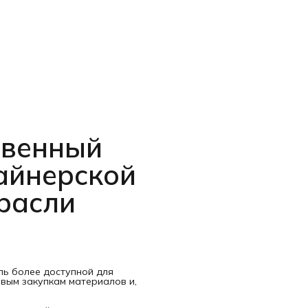
твенный
айнерской
трасли
ль более доступной для
овым закупкам материалов и,