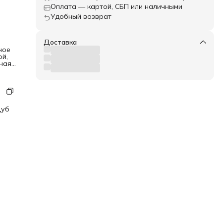
Оплата — картой, СБП или наличными
Удобный возврат
Доставка
ное
ой,
ная
ую
ид
Дуб
уб
м
чно
.
о
ола
он.
ых,
ным