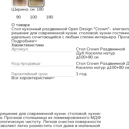
Ширина, см: 180
90
100
180
О товаре
Стол кухонный раздвижной Open Design "Crown"- элегант
решение для современной кухни, столовой, кухни-гостинн
идеально сочетающийся с любым стилем интерьера. Проч
столешница из ламинированного МДФ Дуб Каселла
Подробнее
натуральный обеспечивает долговечность и экологическ
Характеристики
чистоту. Легкая очистка поверхности сохранит внешний в
Артикул
Стол Crown Раздвижной
изделия годами. Компактная форма позволяет легко
Дуб Каселла натур
разместить стол даже в маленькой комнате без потери
д100+80 см
функциональности.
Код продавца
Стол Crown Раздвижной 
Столешница из износостойкого ламинированного МДФ Д
Каселла натур д100+80 с
Каселла натуральный очень приятна на ощупь. Стол отли
впишется в современный интерьер в стиле минимализм и
Гарантийный срок
1 год
неоклассика.
Все характеристики
Размер основания подбирается под размер столешницы,
учитывая максимальную устойчивость и удобство посадки
Круглая форма стола позволяет максимально эффективн
использовать пространство, а также создает уютную и
комфортную атмосферу за обеденным столом. Размер ст
станет идеальным для комфортного размещения 4-5 перс
Этот стол станет идеальным решением как для современн
так и для классических интерьеров кухни или столовой.
решение для современной кухни, столовой, кухни-
Кроме того, этот стол также может быть использован как
ра. Прочная столешница из ламинированного МДФ
письменный стол или как рабочий стол, его эргономичный
логическую чистоту. Легкая очистка поверхности
дизайн обеспечит комфорт и удобство.
зволяет легко разместить стол даже в маленькой
Выбирайте практичную мебель, которая станет централь