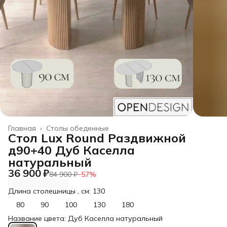
Главная
›
Столы обеденные
Стол Lux Round Раздвижной
д90+40 Дуб Каселла
натуральный
36 900 ₽
84 900 ₽
−
57
%
Длина столешницы , см: 130
80
90
100
130
180
Название цвета: Дуб Каселла натуральный