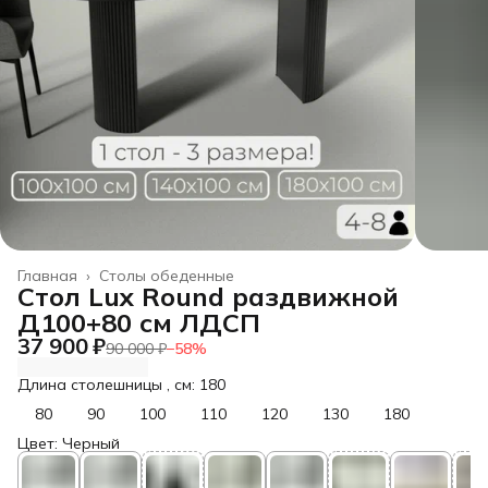
Главная
›
Столы обеденные
Стол Lux Round раздвижной
Д100+80 см ЛДСП
37 900 ₽
90 000 ₽
−
58
%
Длина столешницы , см: 180
80
90
100
110
120
130
180
Цвет: Черный