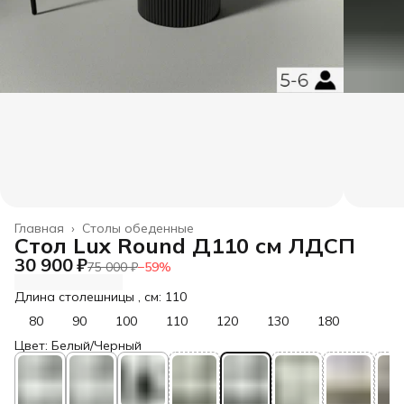
Главная
›
Столы обеденные
Стол Lux Round Д110 см ЛДСП
30 900 ₽
75 000 ₽
−
59
%
Длина столешницы , см: 110
80
90
100
110
120
130
180
Цвет: Белый/Черный