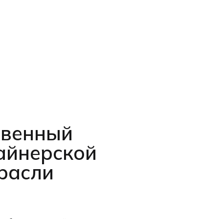
твенный
айнерской
трасли