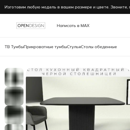
Изготовим любую модель в вашем размере и цвете. Звоните, 
Написать в MAX
ТВ Тумбы
Прикроватные тумбы
Стулья
Столы обеденные