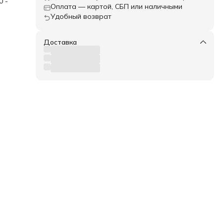
0 -
Оплата — картой, СБП или наличными
Удобный возврат
в
Доставка
х
ь и
 для
 стол
т
ая
любое
е