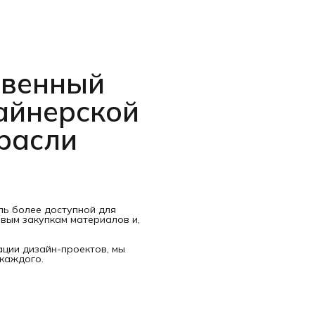
твенный
айнерской
трасли
ль более доступной для
овым закупкам материалов и,
ции дизайн-проектов, мы
 каждого.