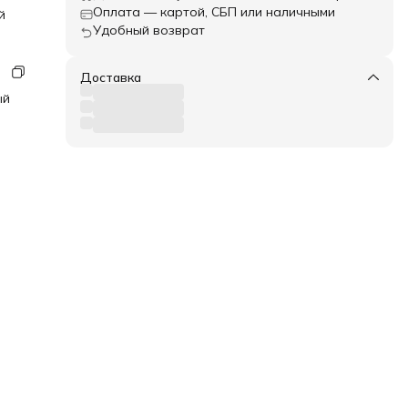
Оплата — картой, СБП или наличными
й
Удобный возврат
Доставка
из
ый
я
кже
рт и
ая
любое
е